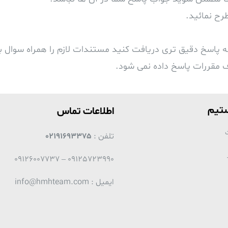
رح نمائید.
ه پاسخ دقیق تری دریافت کنید مستندات لازم را همراه سوال بر
ف مقررات پاسخ داده نمی شود.
ستیم
اطلاعات تماس
ت
تلفن :
02191693375
09125723990 – 09126007737
ایمیل : info@hmhteam.com