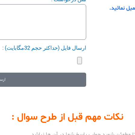
یل نمائید.
ارسال فایل (حداکثر حجم 32مگابایت) :
ارس
نکات مهم قبل از طرح سوال :
تا مطمئن شوید جواب پاسخ شما در آن ها نباشد.