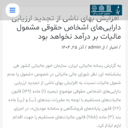
رش
پیمایش
Main
ه
نوشته
افزایش بهای ناشی از تجدید ارزیابی
Menu
حتوا
دارایی‌های اشخاص حقوقی مشمول
مالیات بر درآمد نخواهد بود
/
اخبار
/ از
admin
/
آذر 25, 1404
به گزارش رسانه مالیاتی ایران، سازمان امور مالیاتی کشور طی
بخشنامه ای، نظر شورای عالی مالیاتی در خصوص «شمول یا عدم
شمول مالیات نسبت به افزایش بهای ناشی از تجدید ارزیابی
دارایی‌های اشخاص حقوقی موضوع تبصره (۱) ماده (۱۴۹) قانون
مالیات‌های مستقیم با توجه به مقررات بندهای (ب) و (پ) ماده
(۲۲) قانون پایانه‌های فروشگاهی و سامانه مودیان»، در اجرای
بند (۳) ماده (۲۵۵) قانون مالیات‌های مستقیم را جهت اقدام
لازم ابلاغ کرد.