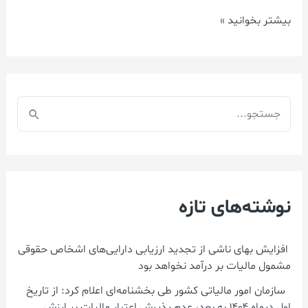
و
بیشتر بخوانید »
پذیرش
هزینه‌های
قابل
قبول
مالیاتی
ج
صورتحساب‌های
س
غیرالکترونیکی
ت
در
ج
دستور
نوشته‌های تازه
و
کار
ب
قرار
ر
افزایش بهای ناشی از تجدید ارزیابی دارایی‌های اشخاص حقوقی
خواهد
مشمول مالیات بر درآمد نخواهد بود
ا
گرفت.
سازمان امور مالیاتی کشور طی بخشنامه‌ای اعلام کرد: از تاریخ
ی
اول دیماه ۱۴۰۴ به بعد، عدم پذیرش اعتبار مالیات بر ارزش