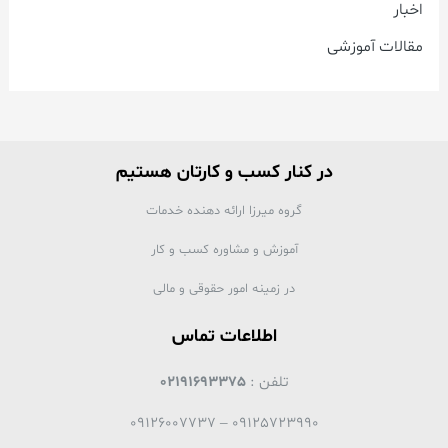
اخبار
مقالات آموزشی
در کنار کسب و کارتان هستیم
گروه میرزا ارائه دهنده خدمات
آموزش و مشاوره کسب و کار
در زمینه امور حقوقی و مالی
اطلاعات تماس
تلفن :
02191693375
09125723990 – 09126007737